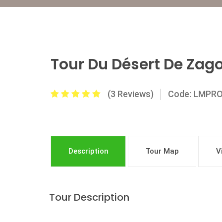
Tour Du Désert De Zag
(3 Reviews)
Code: LMPR
Description
Tour Map
V
Tour Description