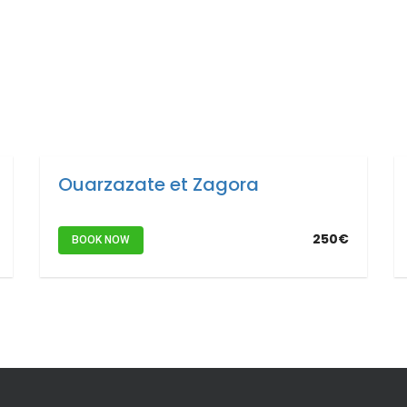
Ouarzazate et Zagora
250€
BOOK NOW