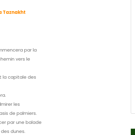
ia Taznakht
ommencera par la
chemin vers le
t la capitale des
ra.
mirer les
asis de palmiers.
cer par une balade
 des dunes.