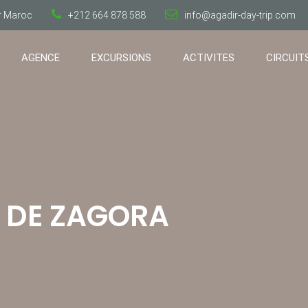
ir Maroc
+212 664 878 588
info@agadir-day-trip.com
AGENCE
EXCURSIONS
ACTIVITES
CIRCUIT
 DE ZAGORA