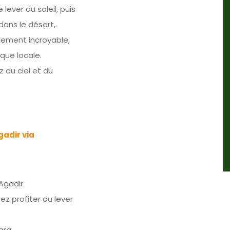
lever du soleil, puis
ans le désert,.
plement incroyable,
que locale.
z du ciel et du
gadir via
Agadir
z profiter du lever
ara.