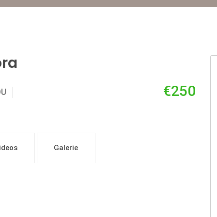
ora
€250
OU
ideos
Galerie