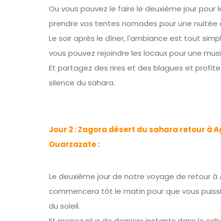
Ou vous pouvez le faire le deuxième jour pour le 
prendre vos tentes nomades pour une nuitée d
Le soir après le dîner, l'ambiance est tout sim
vous pouvez rejoindre les locaux pour une musi
Et partagez des rires et des blagues et profite
silence du sahara.
Jour 2 : Zagora désert du sahara retour à A
Ouarzazate :
Le deuxième jour de notre voyage de retour à 
commencera tôt le matin pour que vous puissie
du soleil.
Et prenez plus de derniers instants dans le sah