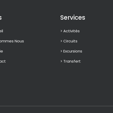
s
Services
il
> Activités
Sommes Nous
> Circuits
ie
> Excursions
act
> Transfert