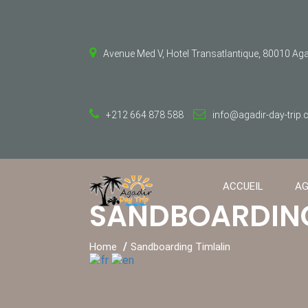
Avenue Med V, Hotel Transatlantique, 80010 Ag
+212 664 878 588
info@agadir-day-trip
ACCUEIL
AG
SANDBOARDING
Home
Sandboarding Timlalin